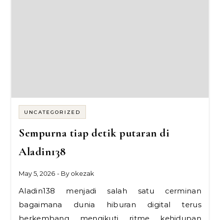
UNCATEGORIZED
Sempurna tiap detik putaran di
Aladin138
May 5, 2026
- By
okezak
Aladin138 menjadi salah satu cerminan
bagaimana dunia hiburan digital terus
berkembang mengikuti ritme kehidupan