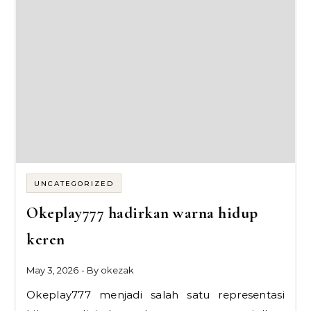
UNCATEGORIZED
Okeplay777 hadirkan warna hidup
keren
May 3, 2026
- By
okezak
Okeplay777 menjadi salah satu representasi