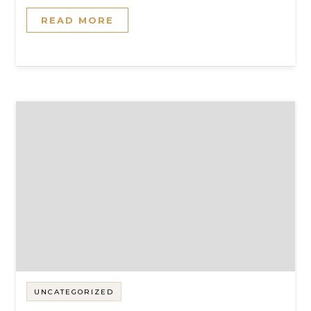
READ MORE
UNCATEGORIZED