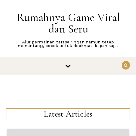
Skip to content
Rumahnya Game Viral
dan Seru
Alur permainan terasa ringan namun tetap
menantang, cocok untuk dinikmati kapan saja.
Latest Articles