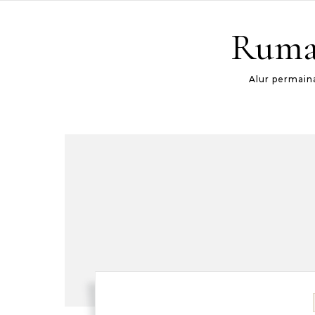
Skip to content
Ruma
Alur permain