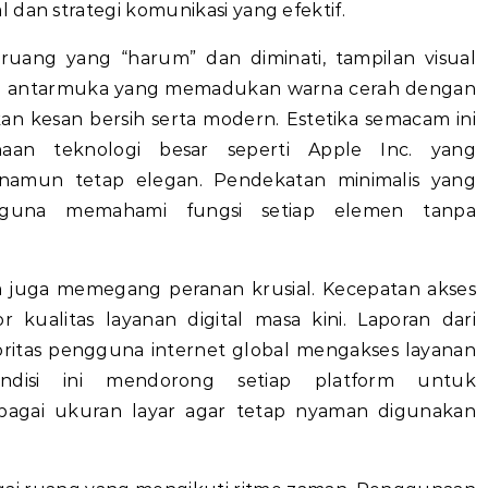
 dan strategi komunikasi yang efektif.
uang yang “harum” dan diminati, tampilan visual
in antarmuka yang memadukan warna cerah dengan
n kesan bersih serta modern. Estetika semacam ini
haan teknologi besar seperti Apple Inc. yang
amun tetap elegan. Pendekatan minimalis yang
guna memahami fungsi setiap elemen tanpa
stem juga memegang peranan krusial. Kecepatan akses
or kualitas layanan digital masa kini. Laporan dari
ritas pengguna internet global mengakses layanan
ondisi ini mendorong setiap platform untuk
bagai ukuran layar agar tetap nyaman digunakan