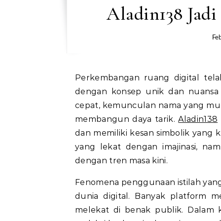
Aladin138 Jad
Fe
Perkembangan ruang digital telah melahirkan berbagai identitas baru yang tampil
dengan konsep unik dan nuansa b
cepat, kemunculan nama yang mudah
membangun daya tarik.
Aladin138
dan memiliki kesan simbolik yang 
yang lekat dengan imajinasi, n
dengan tren masa kini.
Fenomena penggunaan istilah yang 
dunia digital. Banyak platform 
melekat di benak publik. Dalam k