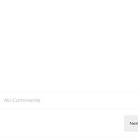
No Comments