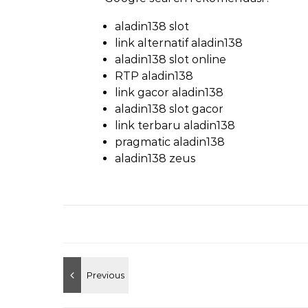
aladin138 slot
link alternatif aladin138
aladin138 slot online
RTP aladin138
link gacor aladin138
aladin138 slot gacor
link terbaru aladin138
pragmatic aladin138
aladin138 zeus