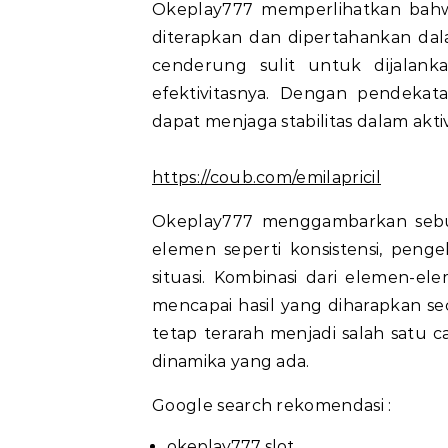
Okeplay777 memperlihatkan bahw
diterapkan dan dipertahankan dal
cenderung sulit untuk dijalank
efektivitasnya. Dengan pendekat
dapat menjaga stabilitas dalam aktiv
https://coub.com/emilapricil
Okeplay777 menggambarkan sebu
elemen seperti konsistensi, peng
situasi. Kombinasi dari elemen-
mencapai hasil yang diharapkan s
tetap terarah menjadi salah satu 
dinamika yang ada.
Google search rekomendasi :
okeplay777 slot