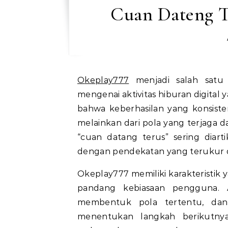
Cuan Dateng T
Okeplay777
menjadi salah satu 
mengenai aktivitas hiburan digital 
bahwa keberhasilan yang konsiste
melainkan dari pola yang terjaga da
“cuan datang terus” sering diart
dengan pendekatan yang terukur d
Okeplay777 memiliki karakteristik
pandang kebiasaan pengguna. A
membentuk pola tertentu, dan 
menentukan langkah berikutny