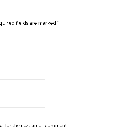
quired fields are marked
*
er for the next time I comment.