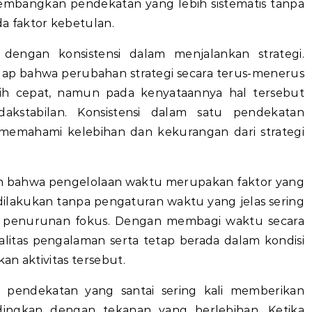
embangkan pendekatan yang lebih sistematis tanpa
 faktor kebetulan.
dengan konsistensi dalam menjalankan strategi.
 bahwa perubahan strategi secara terus-menerus
ih cepat, namun pada kenyataannya hal tersebut
akstabilan. Konsistensi dalam satu pendekatan
emahami kelebihan dan kekurangan dari strategi
 bahwa pengelolaan waktu merupakan faktor yang
g dilakukan tanpa pengaturan waktu yang jelas sering
n penurunan fokus. Dengan membagi waktu secara
alitas pengalaman serta tetap berada dalam kondisi
an aktivitas tersebut.
pendekatan yang santai sering kali memberikan
dingkan dengan tekanan yang berlebihan. Ketika