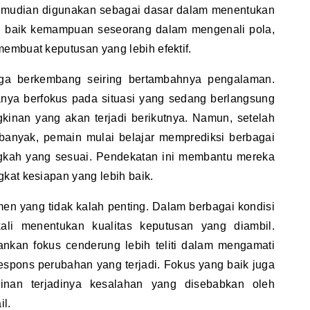
 kemudian digunakan sebagai dasar dalam menentukan
kin baik kemampuan seseorang dalam mengenali pola,
embuat keputusan yang lebih efektif.
uga berkembang seiring bertambahnya pengalaman.
nya berfokus pada situasi yang sedang berlangsung
inan yang akan terjadi berikutnya. Namun, setelah
banyak, pemain mulai belajar memprediksi berbagai
gkah yang sesuai. Pendekatan ini membantu mereka
kat kesiapan yang lebih baik.
emen yang tidak kalah penting. Dalam berbagai kondisi
kali menentukan kualitas keputusan yang diambil.
an fokus cenderung lebih teliti dalam mengamati
respons perubahan yang terjadi. Fokus yang baik juga
nan terjadinya kesalahan yang disebabkan oleh
il.