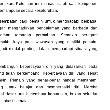
perlukan. Ketelitian ini menjadi salah satu komponen
emampuan secara keseluruhan.
sempatan bagi pemain untuk menghadapi berbagai
tangan menghadirkan pengalaman yang berbeda dan
aman terhadap permainan. Semakin beragam
makin kaya pula wawasan yang dimiliki pemain.
adi modal penting dalam menghadapi situasi yang
embangun kepercayaan diri yang didasarkan pada
 telah berkembang. Kepercayaan diri yang sehat
yakin. Pemain yang benar-benar handal memahami
g untuk belajar dan memperbaiki diri. Mereka
i dasar untuk membuat keputusan, bukan sekadar
intuisi semata.