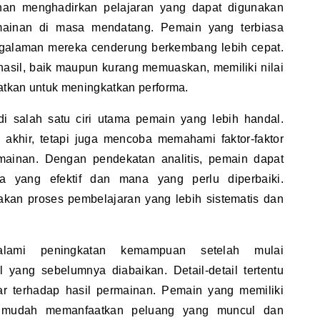
nan menghadirkan pelajaran yang dapat digunakan
rmainan di masa mendatang. Pemain yang terbiasa
ngalaman mereka cenderung berkembang lebih cepat.
sil, baik maupun kurang memuaskan, memiliki nilai
tkan untuk meningkatkan performa.
i salah satu ciri utama pemain yang lebih handal.
 akhir, tetapi juga mencoba memahami faktor-faktor
ainan. Dengan pendekatan analitis, pemain dapat
na yang efektif dan mana yang perlu diperbaiki.
kan proses pembelajaran yang lebih sistematis dan
ami peningkatan kemampuan setelah mulai
 yang sebelumnya diabaikan. Detail-detail tertentu
ar terhadap hasil permainan. Pemain yang memiliki
bih mudah memanfaatkan peluang yang muncul dan