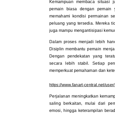
Kemampuan membaca situasi ju
pemain biasa dengan pemain 
memahami kondisi permainan se
peluang yang tersedia. Mereka ti
juga mampu mengantisipasi kemun
Dalam proses menjadi lebih hand
Disiplin membantu pemain menjag
Dengan pendekatan yang terat
secara lebih stabil. Setiap p
memperkuat pemahaman dan ketera
https://www.fanart-central.net/user
Perjalanan meningkatkan kemamp
saling berkaitan, mulai dari p
emosi, hingga keterampilan bera