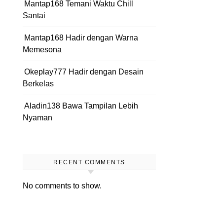
Mantap168 Temani Waktu Chill
Santai
Mantap168 Hadir dengan Warna
Memesona
Okeplay777 Hadir dengan Desain
Berkelas
Aladin138 Bawa Tampilan Lebih
Nyaman
RECENT COMMENTS
No comments to show.