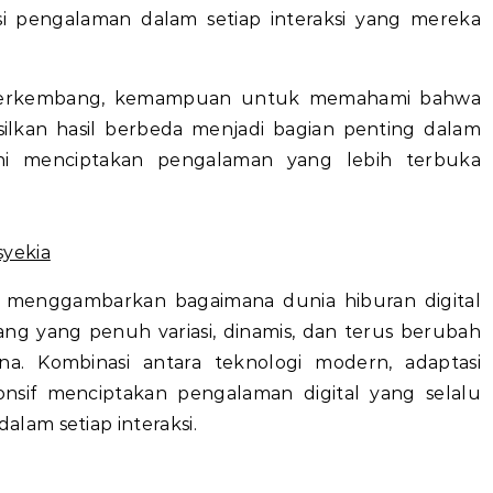
i pengalaman dalam setiap interaksi yang mereka
s berkembang, kemampuan untuk memahami bahwa
ilkan hasil berbeda menjadi bagian penting dalam
ini menciptakan pengalaman yang lebih terbuka
yekia
38 menggambarkan bagaimana dunia hiburan digital
ng yang penuh variasi, dinamis, dan terus berubah
na. Kombinasi antara teknologi modern, adaptasi
nsif menciptakan pengalaman digital yang selalu
am setiap interaksi.