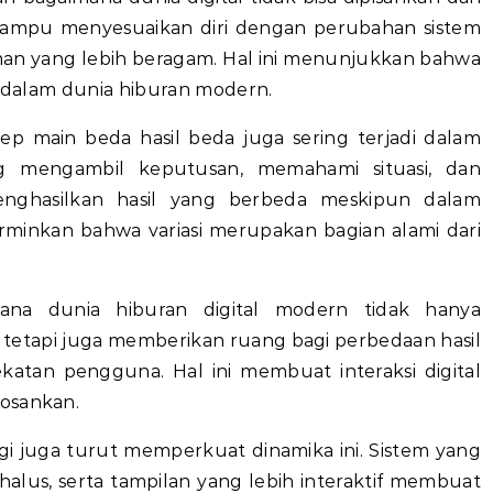
mampu menyesuaikan diri dengan perubahan sistem
an yang lebih beragam. Hal ini menunjukkan bahwa
ng dalam dunia hiburan modern.
ep main beda hasil beda juga sering terjadi dalam
ang mengambil keputusan, memahami situasi, dan
nghasilkan hasil yang berbeda meskipun dalam
erminkan bahwa variasi merupakan bagian alami dari
ana dunia hiburan digital modern tidak hanya
etapi juga memberikan ruang bagi perbedaan hasil
atan pengguna. Hal ini membuat interaksi digital
bosankan.
 juga turut memperkuat dinamika ini. Sistem yang
halus, serta tampilan yang lebih interaktif membuat