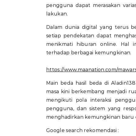
pengguna dapat merasakan varias
lakukan.
Dalam dunia digital yang teru
setiap pendekatan dapat menghas
menikmati hiburan online. Hal 
terhadap berbagai kemungkinan.
https://www.maanation.com/mawars
Main beda hasil beda di Aladin1
masa kini berkembang menjadi rua
mengikuti pola interaksi penggu
pengguna, dan sistem yang respo
menghadirkan kemungkinan baru dal
Google search rekomendasi :