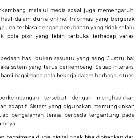
berkembang melalui media sosial juga memengaruhi
asil dalam dunia online. Informasi yang bergerak
una terbiasa dengan perubahan yang tidak selalu
uk pola pikir yang lebih terbuka terhadap variasi
bedaan hasil bukan sesuatu yang asing. Justru hal
mika sistem yang terus berkembang. Setiap interaksi
mi bagaimana pola bekerja dalam berbagai situasi
 perkembangan tersebut dengan menghadirkan
 dan adaptif. Sistem yang digunakan memungkinkan
setiap pengalaman terasa berbeda tergantung pada
lamnya.
 bagaimana dunia digital tidak bisa dipisahkan dari