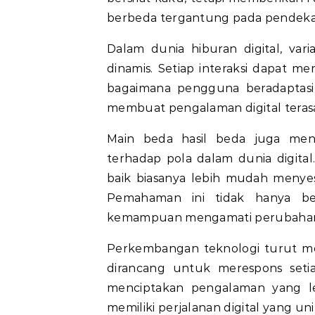
berbeda tergantung pada pendeka
Dalam dunia hiburan digital, vari
dinamis. Setiap interaksi dapat 
bagaimana pengguna beradaptasi 
membuat pengalaman digital terasa
Main beda hasil beda juga me
terhadap pola dalam dunia digit
baik biasanya lebih mudah menyes
Pemahaman ini tidak hanya be
kemampuan mengamati perubahan ya
Perkembangan teknologi turut mem
dirancang untuk merespons setia
menciptakan pengalaman yang le
memiliki perjalanan digital yang u