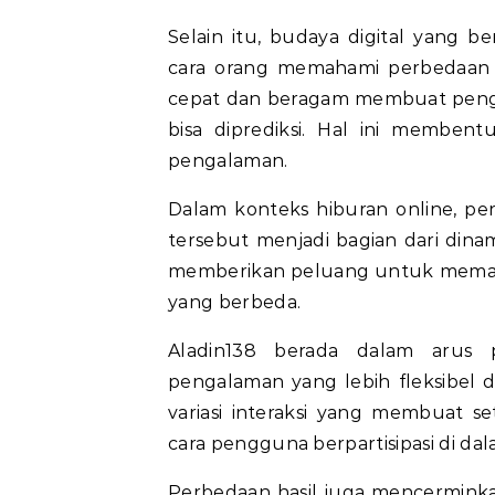
Selain itu, budaya digital yang 
cara orang memahami perbedaan h
cepat dan beragam membuat pengg
bisa diprediksi. Hal ini membent
pengalaman.
Dalam konteks hiburan online, per
tersebut menjadi bagian dari dina
memberikan peluang untuk memaha
yang berbeda.
Aladin138 berada dalam arus
pengalaman yang lebih fleksibel
variasi interaksi yang membuat 
cara pengguna berpartisipasi di da
Perbedaan hasil juga mencerminkan