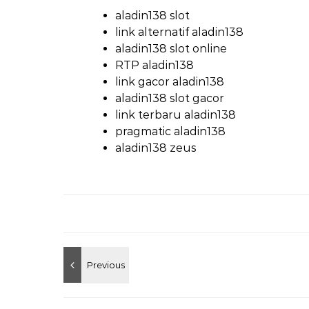
aladin138 slot
link alternatif aladin138
aladin138 slot online
RTP aladin138
link gacor aladin138
aladin138 slot gacor
link terbaru aladin138
pragmatic aladin138
aladin138 zeus