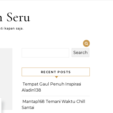
 Seru
i kapan saja.
Search
RECENT POSTS
Tempat Gaul Penuh Inspirasi
Aladin138
Mantap168 Temani Waktu Chill
Santai