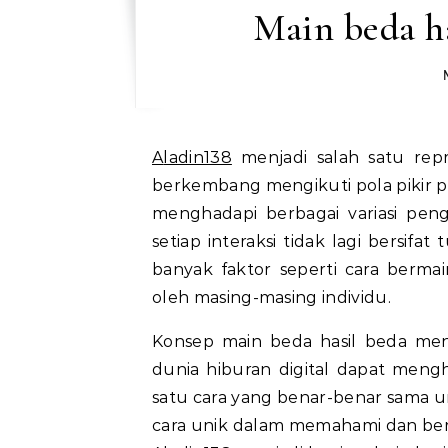
Main beda ha
Aladin138
menjadi salah satu repr
berkembang mengikuti pola pikir p
menghadapi berbagai variasi penga
setiap interaksi tidak lagi bersif
banyak faktor seperti cara berm
oleh masing-masing individu.
Konsep main beda hasil beda me
dunia hiburan digital dapat meng
satu cara yang benar-benar sama u
cara unik dalam memahami dan beri