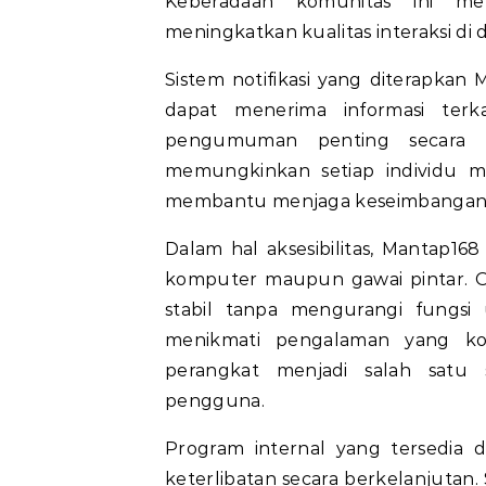
Keberadaan komunitas ini m
meningkatkan kualitas interaksi di 
Sistem notifikasi yang diterapkan
dapat menerima informasi terk
pengumuman penting secara rea
memungkinkan setiap individu me
membantu menjaga keseimbangan ant
Dalam hal aksesibilitas, Mantap16
komputer maupun gawai pintar. Opt
stabil tanpa mengurangi fungsi 
menikmati pengalaman yang ko
perangkat menjadi salah satu 
pengguna.
Program internal yang tersedia 
keterlibatan secara berkelanjutan.