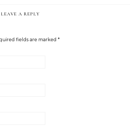
LEAVE A REPLY
quired fields are marked
*