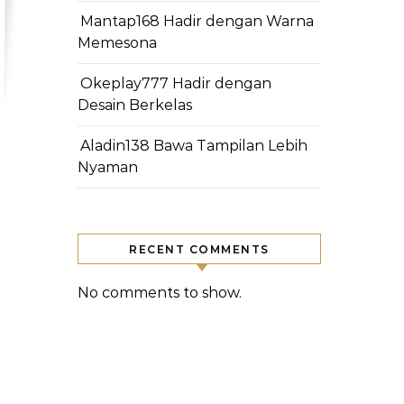
Mantap168 Hadir dengan Warna
Memesona
Okeplay777 Hadir dengan
Desain Berkelas
Aladin138 Bawa Tampilan Lebih
Nyaman
RECENT COMMENTS
No comments to show.