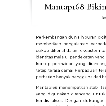
Mantap168 Biki
Fe
Perkembangan dunia hiburan digital menghadirkan berbagai platform yang berusaha
memberikan pengalaman berbeda
cukup dikenal dalam ekosistem t
identitas melalui pendekatan yan
konsep permainan yang dirancan
tetap terasa damai. Perpaduan te
perhatian banyak pengguna dari be
Mantap168 menempatkan stabilitas s
yang digunakan dirancang untuk
kondisi akses. Dengan dukungan s