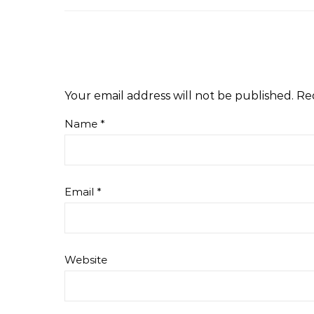
Your email address will not be published.
Re
Name
*
Email
*
Website