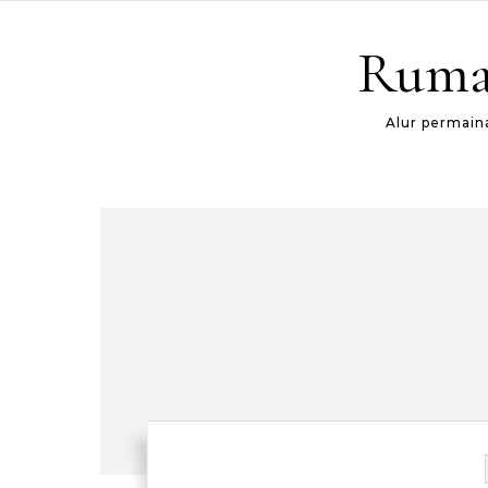
Skip to content
Ruma
Alur permain