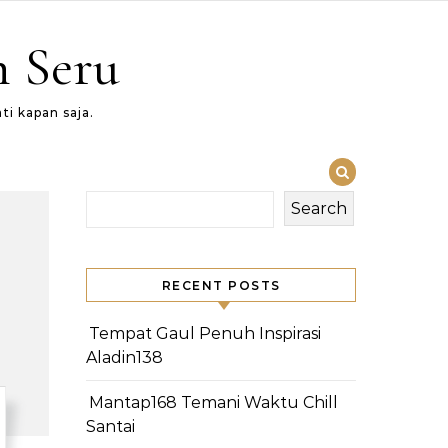
 Seru
i kapan saja.
Search
RECENT POSTS
Tempat Gaul Penuh Inspirasi
Aladin138
Mantap168 Temani Waktu Chill
Santai