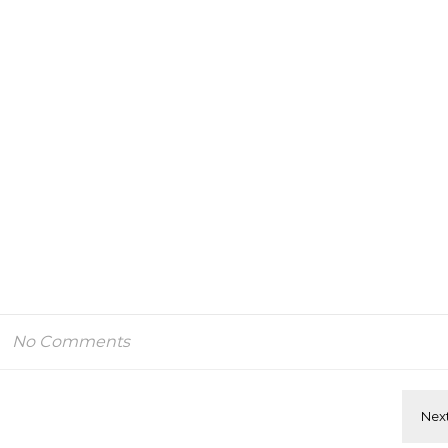
No Comments