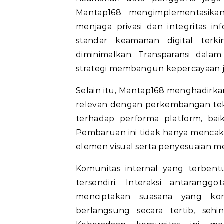
Mantap168 mengimplementasikan
menjaga privasi dan integritas in
standar keamanan digital terki
diminimalkan. Transparansi dala
strategi membangun kepercayaan j
Selain itu, Mantap168 menghadirk
relevan dengan perkembangan tek
terhadap performa platform, bai
Pembaruan ini tidak hanya mencak
elemen visual serta penyesuaian m
Komunitas internal yang terben
tersendiri. Interaksi antarang
menciptakan suasana yang kond
berlangsung secara tertib, sehi