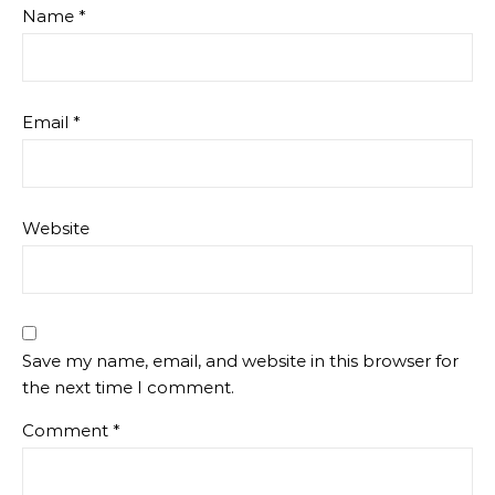
Name
*
Email
*
Website
Save my name, email, and website in this browser for
the next time I comment.
Comment
*