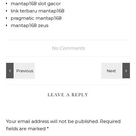
mantap168 slot gacor
link terbaru mantap168
pragmatic mantap168
mantap168 zeus
No Comments
LEAVE A REPLY
Your email address will not be published.
Required
fields are marked
*