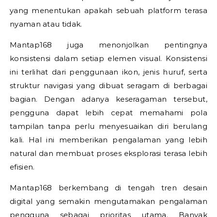
yang menentukan apakah sebuah platform terasa
nyaman atau tidak.
Mantap168 juga menonjolkan pentingnya
konsistensi dalam setiap elemen visual. Konsistensi
ini terlihat dari penggunaan ikon, jenis huruf, serta
struktur navigasi yang dibuat seragam di berbagai
bagian. Dengan adanya keseragaman tersebut,
pengguna dapat lebih cepat memahami pola
tampilan tanpa perlu menyesuaikan diri berulang
kali. Hal ini memberikan pengalaman yang lebih
natural dan membuat proses eksplorasi terasa lebih
efisien.
Mantap168 berkembang di tengah tren desain
digital yang semakin mengutamakan pengalaman
pengguna sebagai prioritas utama. Banyak