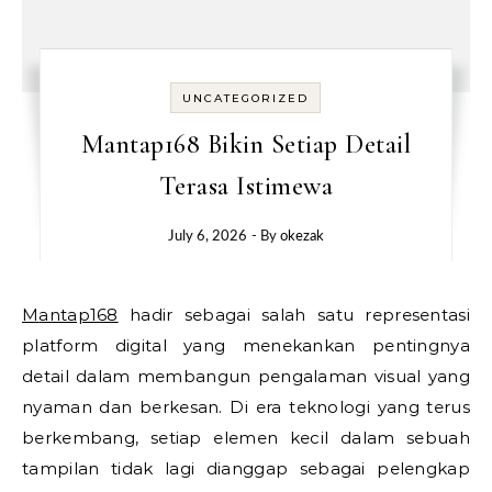
UNCATEGORIZED
Mantap168 Bikin Setiap Detail
Terasa Istimewa
July 6, 2026
- By
okezak
Mantap168
hadir sebagai salah satu representasi
platform digital yang menekankan pentingnya
detail dalam membangun pengalaman visual yang
nyaman dan berkesan. Di era teknologi yang terus
berkembang, setiap elemen kecil dalam sebuah
tampilan tidak lagi dianggap sebagai pelengkap