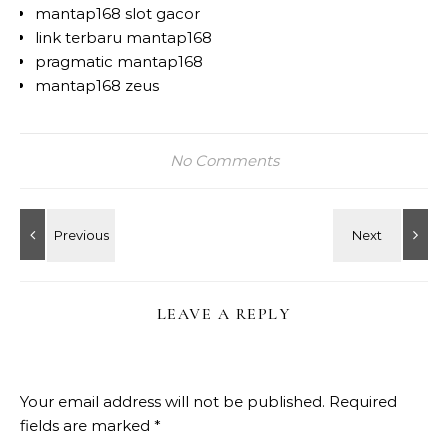
mantap168 slot gacor
link terbaru mantap168
pragmatic mantap168
mantap168 zeus
No Comments
LEAVE A REPLY
Your email address will not be published.
Required
fields are marked
*