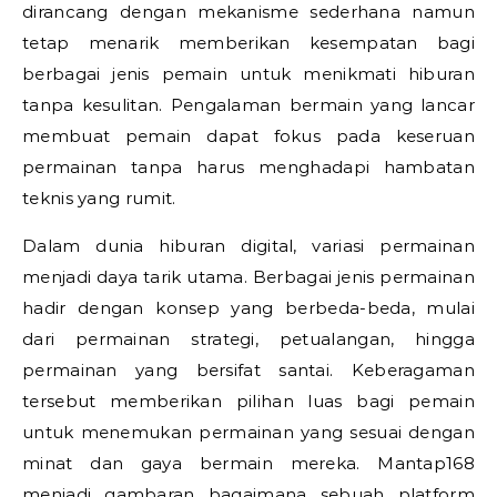
dirancang dengan mekanisme sederhana namun
tetap menarik memberikan kesempatan bagi
berbagai jenis pemain untuk menikmati hiburan
tanpa kesulitan. Pengalaman bermain yang lancar
membuat pemain dapat fokus pada keseruan
permainan tanpa harus menghadapi hambatan
teknis yang rumit.
Dalam dunia hiburan digital, variasi permainan
menjadi daya tarik utama. Berbagai jenis permainan
hadir dengan konsep yang berbeda-beda, mulai
dari permainan strategi, petualangan, hingga
permainan yang bersifat santai. Keberagaman
tersebut memberikan pilihan luas bagi pemain
untuk menemukan permainan yang sesuai dengan
minat dan gaya bermain mereka. Mantap168
menjadi gambaran bagaimana sebuah platform