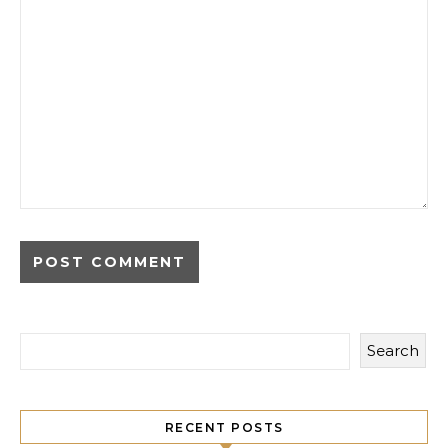
Search
RECENT POSTS