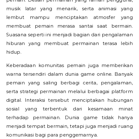
musik latar yang menarik, serta animasi yang
lembut mampu menciptakan atmosfer yang
membuat pemain merasa santai saat bermain.
Suasana seperti ini menjadi bagian dari pengalaman
hiburan yang membuat permainan terasa lebih
hidup.
Keberadaan komunitas pemain juga memberikan
warna tersendiri dalam dunia game online. Banyak
pemain yang saling berbagi cerita, pengalaman,
serta strategi permainan melalui berbagai platform
digital. Interaksi tersebut menciptakan hubungan
sosial yang terbentuk dari kesamaan minat
terhadap permainan. Dunia game tidak hanya
menjadi tempat bermain, tetapi juga menjadi ruang
komunikasi bagi para penggemarnya.