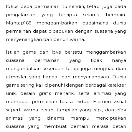
fokus pada permainan itu sendiri, tetapi juga pada
pengalaman yang tercipta selama bermain.
Mantap168 menggambarkan bagaimana dunia
permainan dapat dipadukan dengan suasana yang
menyenangkan dan penuh warna.
Istilah game dan love bersatu menggambarkan
suasana permainan yang tidak hanya
mengandalkan keseruan, tetapi juga menghadirkan
atmosfer yang hangat dan menyenangkan. Dunia
game sering kali dipenuhi dengan berbagai karakter
unik, desain grafis menarik, serta animasi yang
membuat permainan terasa hidup. Elemen visual
seperti warna cerah, tampilan yang rapi, dan efek
animasi yang dinamis mampu menciptakan
suasana yang membuat pemain merasa betah