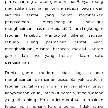
permainan digital atau game online. Banyak orang
menjadikan permainan online sebagai bagian dari
aktivitas santai yang dapat memberikan
pengalaman menyenangkan sekaligus
menghadirkan suasana interaktif. Dalam lingkungan
hiburan tersebut,
Mantap168
dikenal sebagai
sebuah ruang permainan digital yang
menghadirkan nuansa berbeda melalui konsep
game dan love yang bersatu dalam satu
pengalaman.
Dunia game modern tidak lagi sekadar
menghadirkan permainan biasa. Banyak platform
hiburan digital yang mulai memperhatikan unsur
kenyamanan visual, interaksi pemain, serta suasana
yang lebih hidup. Konsep ini membuat permainan
terasa lebih menarik karena pemain tidak hanya