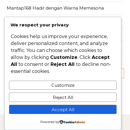
Mantap168 Hadir dengan Warna Memesona
Okeplay777 Hadir dengan Desain Berkelas
We respect your privacy
Aladin138 Bawa Tampilan Lebih Nyaman
Cookies help us improve your experience,
deliver personalized content, and analyze
Mantap168 Hadir dengan Desain Memukau
traffic. You can choose which cookies to
allow by clicking
Customize
. Click
Accept
All
to consent or
Reject All
to decline non-
essential cookies.
RECENT COMMENTS
Customize
No comments to show.
Reject All
Accept All
Powered by
Graceful Theme by
Optima Themes