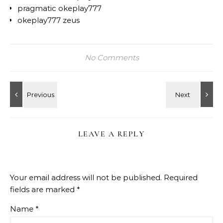
pragmatic okeplay777
okeplay777 zeus
No Comments
LEAVE A REPLY
Your email address will not be published.
Required
fields are marked
*
Name
*