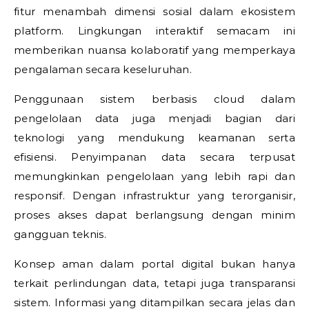
fitur menambah dimensi sosial dalam ekosistem
platform. Lingkungan interaktif semacam ini
memberikan nuansa kolaboratif yang memperkaya
pengalaman secara keseluruhan.
Penggunaan sistem berbasis cloud dalam
pengelolaan data juga menjadi bagian dari
teknologi yang mendukung keamanan serta
efisiensi. Penyimpanan data secara terpusat
memungkinkan pengelolaan yang lebih rapi dan
responsif. Dengan infrastruktur yang terorganisir,
proses akses dapat berlangsung dengan minim
gangguan teknis.
Konsep aman dalam portal digital bukan hanya
terkait perlindungan data, tetapi juga transparansi
sistem. Informasi yang ditampilkan secara jelas dan