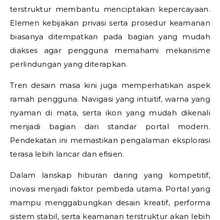
terstruktur membantu menciptakan kepercayaan.
Elemen kebijakan privasi serta prosedur keamanan
biasanya ditempatkan pada bagian yang mudah
diakses agar pengguna memahami mekanisme
perlindungan yang diterapkan.
Tren desain masa kini juga memperhatikan aspek
ramah pengguna. Navigasi yang intuitif, warna yang
nyaman di mata, serta ikon yang mudah dikenali
menjadi bagian dari standar portal modern.
Pendekatan ini memastikan pengalaman eksplorasi
terasa lebih lancar dan efisien.
Dalam lanskap hiburan daring yang kompetitif,
inovasi menjadi faktor pembeda utama. Portal yang
mampu menggabungkan desain kreatif, performa
sistem stabil, serta keamanan terstruktur akan lebih