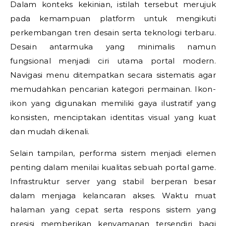
Dalam konteks kekinian, istilah tersebut merujuk
pada kemampuan platform untuk mengikuti
perkembangan tren desain serta teknologi terbaru.
Desain antarmuka yang minimalis namun
fungsional menjadi ciri utama portal modern.
Navigasi menu ditempatkan secara sistematis agar
memudahkan pencarian kategori permainan. Ikon-
ikon yang digunakan memiliki gaya ilustratif yang
konsisten, menciptakan identitas visual yang kuat
dan mudah dikenali.
Selain tampilan, performa sistem menjadi elemen
penting dalam menilai kualitas sebuah portal game.
Infrastruktur server yang stabil berperan besar
dalam menjaga kelancaran akses. Waktu muat
halaman yang cepat serta respons sistem yang
presisi memberikan kenyamanan tersendiri bagi