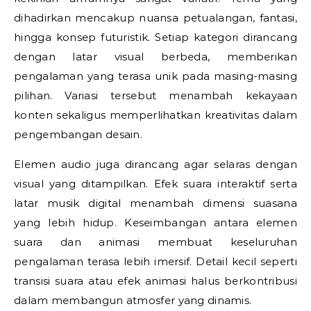
dihadirkan mencakup nuansa petualangan, fantasi,
hingga konsep futuristik. Setiap kategori dirancang
dengan latar visual berbeda, memberikan
pengalaman yang terasa unik pada masing-masing
pilihan. Variasi tersebut menambah kekayaan
konten sekaligus memperlihatkan kreativitas dalam
pengembangan desain.
Elemen audio juga dirancang agar selaras dengan
visual yang ditampilkan. Efek suara interaktif serta
latar musik digital menambah dimensi suasana
yang lebih hidup. Keseimbangan antara elemen
suara dan animasi membuat keseluruhan
pengalaman terasa lebih imersif. Detail kecil seperti
transisi suara atau efek animasi halus berkontribusi
dalam membangun atmosfer yang dinamis.