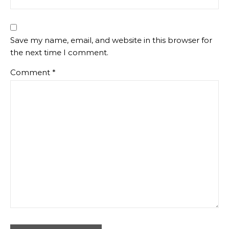
Save my name, email, and website in this browser for
the next time I comment.
Comment
*