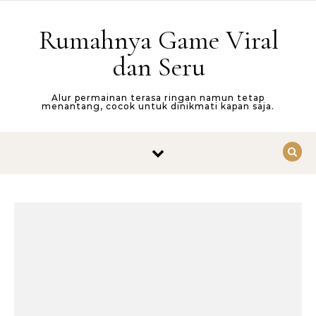
Skip to content
Rumahnya Game Viral
dan Seru
Alur permainan terasa ringan namun tetap
menantang, cocok untuk dinikmati kapan saja.