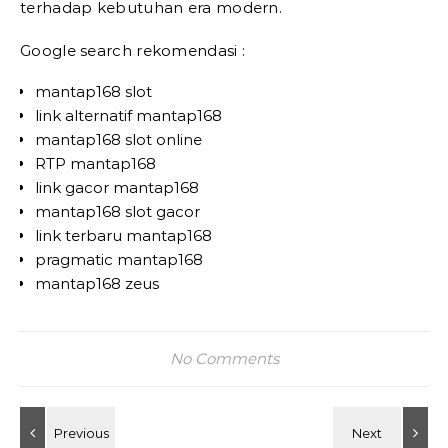
terhadap kebutuhan era modern.
Google search rekomendasi :
mantap168 slot
link alternatif mantap168
mantap168 slot online
RTP mantap168
link gacor mantap168
mantap168 slot gacor
link terbaru mantap168
pragmatic mantap168
mantap168 zeus
No Comments