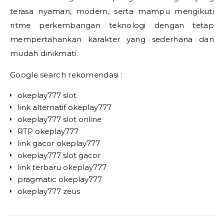
terasa nyaman, modern, serta mampu mengikuti
ritme perkembangan teknologi dengan tetap
mempertahankan karakter yang sederhana dan
mudah dinikmati.
Google search rekomendasi :
okeplay777 slot
link alternatif okeplay777
okeplay777 slot online
RTP okeplay777
link gacor okeplay777
okeplay777 slot gacor
link terbaru okeplay777
pragmatic okeplay777
okeplay777 zeus