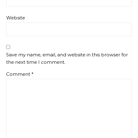
Website
Save my name, email, and website in this browser for
the next time I comment.
Comment
*