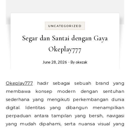
UNCATEGORIZED
Segar dan Santai dengan Gaya
Okeplay777
June 28, 2026
- By
okezak
Okeplay777
hadir sebagai sebuah brand yang
membawa konsep modern dengan sentuhan
sederhana yang mengikuti perkembangan dunia
digital. Identitas yang dibangun menampilkan
perpaduan antara tampilan yang bersih, navigasi
yang mudah dipahami, serta nuansa visual yang