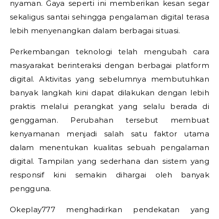
nyaman. Gaya seperti ini memberikan kesan segar
sekaligus santai sehingga pengalaman digital terasa
lebih menyenangkan dalam berbagai situasi.
Perkembangan teknologi telah mengubah cara
masyarakat berinteraksi dengan berbagai platform
digital. Aktivitas yang sebelumnya membutuhkan
banyak langkah kini dapat dilakukan dengan lebih
praktis melalui perangkat yang selalu berada di
genggaman. Perubahan tersebut membuat
kenyamanan menjadi salah satu faktor utama
dalam menentukan kualitas sebuah pengalaman
digital. Tampilan yang sederhana dan sistem yang
responsif kini semakin dihargai oleh banyak
pengguna.
Okeplay777 menghadirkan pendekatan yang