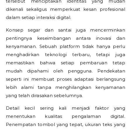
tersebut menciptakan identitas yang mudah
dikenali sekaligus memperkuat kesan profesional
dalam setiap interaksi digital.
Konsep segar dan santai juga mencerminkan
pentingnya keseimbangan antara inovasi dan
kenyamanan. Sebuah platform tidak hanya perlu
menghadirkan teknologi terbaru, tetapi juga
memastikan bahwa setiap pembaruan tetap
mudah dipahami oleh pengguna. Pendekatan
seperti ini membuat proses adaptasi berlangsung
lebih alami tanpa menghilangkan kenyamanan
yang telah dirasakan sebelumnya.
Detail kecil sering kali menjadi faktor yang
menentukan kualitas pengalaman digital.
Penempatan tombol yang tepat, ukuran teks yang