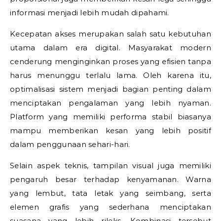
informasi menjadi lebih mudah dipahami.
Kecepatan akses merupakan salah satu kebutuhan
utama dalam era digital. Masyarakat modern
cenderung menginginkan proses yang efisien tanpa
harus menunggu terlalu lama. Oleh karena itu,
optimalisasi sistem menjadi bagian penting dalam
menciptakan pengalaman yang lebih nyaman.
Platform yang memiliki performa stabil biasanya
mampu memberikan kesan yang lebih positif
dalam penggunaan sehari-hari.
Selain aspek teknis, tampilan visual juga memiliki
pengaruh besar terhadap kenyamanan. Warna
yang lembut, tata letak yang seimbang, serta
elemen grafis yang sederhana menciptakan
suasana yang lebih rileks. Kombinasi tersebut