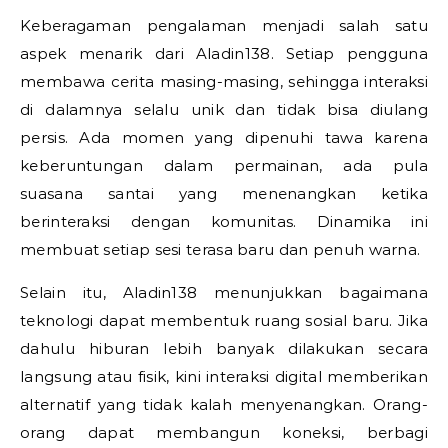
Keberagaman pengalaman menjadi salah satu
aspek menarik dari Aladin138. Setiap pengguna
membawa cerita masing-masing, sehingga interaksi
di dalamnya selalu unik dan tidak bisa diulang
persis. Ada momen yang dipenuhi tawa karena
keberuntungan dalam permainan, ada pula
suasana santai yang menenangkan ketika
berinteraksi dengan komunitas. Dinamika ini
membuat setiap sesi terasa baru dan penuh warna.
Selain itu, Aladin138 menunjukkan bagaimana
teknologi dapat membentuk ruang sosial baru. Jika
dahulu hiburan lebih banyak dilakukan secara
langsung atau fisik, kini interaksi digital memberikan
alternatif yang tidak kalah menyenangkan. Orang-
orang dapat membangun koneksi, berbagi