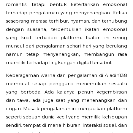
romantis, tetapi bentuk ketertarikan emosional
terhadap pengalaman yang menyenangkan. Ketika
seseorang merasa terhibur, nyaman, dan terhubung
dengan suasana, terbentuklah ikatan emosional
yang kuat terhadap platform. Ikatan ini sering
muncul dari pengalaman sehari-hari yang berulang
namun tetap menyenangkan, membangun rasa
memiliki terhadap lingkungan digital tersebut.
Keberagaman warna dan pengalaman di Aladin138
membuat setiap pengguna menemukan sesuatu
yang berbeda. Ada kalanya penuh kegembiraan
dan tawa, ada juga saat yang menenangkan dan
ringan. Mosaik pengalaman ini menjadikan platform
seperti sebuah dunia kecil yang memiliki kehidupan
sendiri, tempat di mana hiburan, interaksi sosial, dan