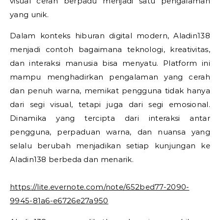
visual cerah berpadu menjadi satu pengalaman
yang unik.
Dalam konteks hiburan digital modern, Aladin138
menjadi contoh bagaimana teknologi, kreativitas,
dan interaksi manusia bisa menyatu. Platform ini
mampu menghadirkan pengalaman yang cerah
dan penuh warna, memikat pengguna tidak hanya
dari segi visual, tetapi juga dari segi emosional.
Dinamika yang tercipta dari interaksi antar
pengguna, perpaduan warna, dan nuansa yang
selalu berubah menjadikan setiap kunjungan ke
Aladin138 berbeda dan menarik.
https://lite.evernote.com/note/652bed77-2090-
9945-81a6-e6726e27a950