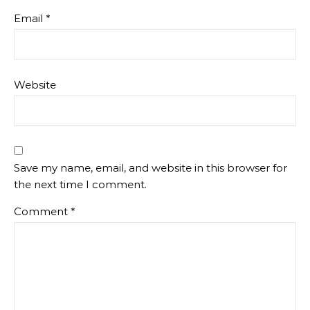
Email
*
Website
Save my name, email, and website in this browser for
the next time I comment.
Comment
*