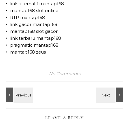
link alternatif mantap168
mantap168 slot online
RTP mantap168
link gacor mantap168
mantap168 slot gacor
link terbaru mantap168
pragmatic mantap168
mantap168 zeus
No Comments
LEAVE A REPLY