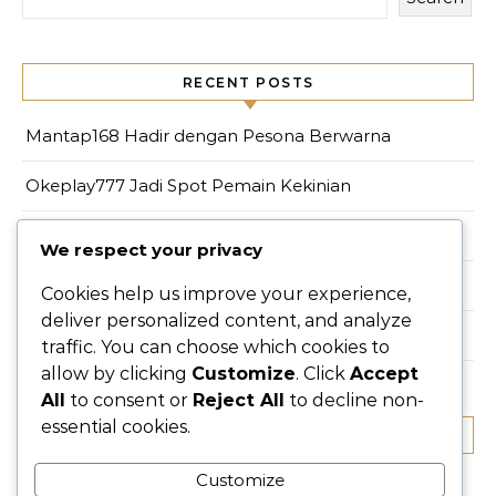
RECENT POSTS
Mantap168 Hadir dengan Pesona Berwarna
Okeplay777 Jadi Spot Pemain Kekinian
Tempat Gaul Penuh Inspirasi Aladin138
We respect your privacy
Mantap168 Temani Waktu Chill Santai
Cookies help us improve your experience,
deliver personalized content, and analyze
Mantap168 Hadir dengan Warna Memesona
traffic. You can choose which cookies to
allow by clicking
Customize
. Click
Accept
All
to consent or
Reject All
to decline non-
essential cookies.
RECENT COMMENTS
Customize
No comments to show.