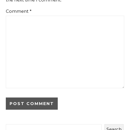
Comment
*
Search