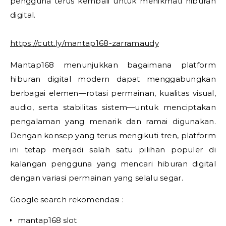
pengguna terus kembali untuk menikmati hiburan
digital.
https://cutt.ly/mantap168-zarramaudy
Mantap168 menunjukkan bagaimana platform
hiburan digital modern dapat menggabungkan
berbagai elemen—rotasi permainan, kualitas visual,
audio, serta stabilitas sistem—untuk menciptakan
pengalaman yang menarik dan ramai digunakan.
Dengan konsep yang terus mengikuti tren, platform
ini tetap menjadi salah satu pilihan populer di
kalangan pengguna yang mencari hiburan digital
dengan variasi permainan yang selalu segar.
Google search rekomendasi :
mantap168 slot