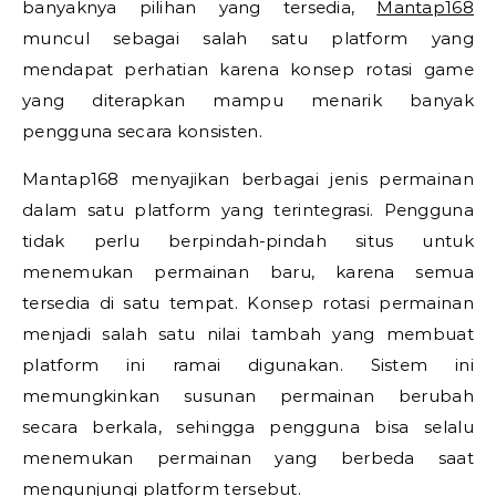
banyaknya pilihan yang tersedia,
Mantap168
muncul sebagai salah satu platform yang
mendapat perhatian karena konsep rotasi game
yang diterapkan mampu menarik banyak
pengguna secara konsisten.
Mantap168 menyajikan berbagai jenis permainan
dalam satu platform yang terintegrasi. Pengguna
tidak perlu berpindah-pindah situs untuk
menemukan permainan baru, karena semua
tersedia di satu tempat. Konsep rotasi permainan
menjadi salah satu nilai tambah yang membuat
platform ini ramai digunakan. Sistem ini
memungkinkan susunan permainan berubah
secara berkala, sehingga pengguna bisa selalu
menemukan permainan yang berbeda saat
mengunjungi platform tersebut.