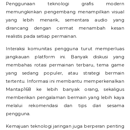
Penggunaan teknologi grafis modern
memungkinkan pengembang menampilkan visual
yang lebih menarik, sementara audio yang
dirancang dengan cermat menambah kesan
realistis pada setiap permainan.
Interaksi komunitas pengguna turut memperluas
jangkauan platform ini. Banyak diskusi yang
membahas rotasi permainan terbaru, tema game
yang sedang populer, atau strategi bermain
tertentu. Informasi ini membantu memperkenalkan
Mantap168 ke lebih banyak orang, sekaligus
memberikan pengalaman bermain yang lebih kaya
melalui rekomendasi dan tips dari sesama
pengguna.
Kemajuan teknologi jaringan juga berperan penting