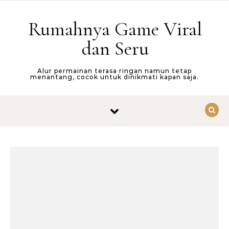
Skip to content
Rumahnya Game Viral
dan Seru
Alur permainan terasa ringan namun tetap
menantang, cocok untuk dinikmati kapan saja.