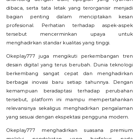
dibaca, serta tata letak yang terorganisir menjadi
bagian penting dalam menciptakan kesan
profesional. Perhatian terhadap aspek-aspek
tersebut mencerminkan upaya untuk
menghadirkan standar kualitas yang tinggi.
Okeplay777 juga mengikuti perkembangan tren
desain digital yang terus berubah. Dunia teknologi
berkembang sangat cepat dan menghadirkan
berbagai inovasi baru setiap tahunnya. Dengan
kemampuan beradaptasi terhadap perubahan
tersebut, platform ini mampu mempertahankan
relevansinya sekaligus menghadirkan pengalaman
yang sesuai dengan ekspektasi pengguna modern.
Okeplay777 menghadirkan suasana premium
melalui pendekatan yang berfokus pada