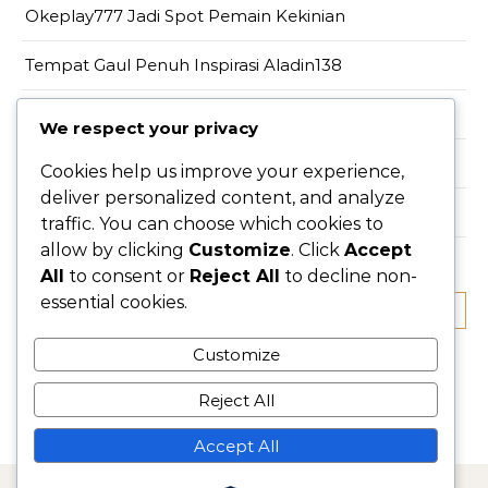
Okeplay777 Jadi Spot Pemain Kekinian
Tempat Gaul Penuh Inspirasi Aladin138
Mantap168 Temani Waktu Chill Santai
We respect your privacy
Mantap168 Hadir dengan Warna Memesona
Cookies help us improve your experience,
deliver personalized content, and analyze
Okeplay777 Hadir dengan Desain Berkelas
traffic. You can choose which cookies to
allow by clicking
Customize
. Click
Accept
All
to consent or
Reject All
to decline non-
essential cookies.
RECENT COMMENTS
Customize
No comments to show.
Reject All
Accept All