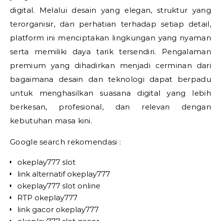
digital. Melalui desain yang elegan, struktur yang
terorganisir, dan perhatian terhadap setiap detail,
platform ini menciptakan lingkungan yang nyaman
serta memiliki daya tarik tersendiri. Pengalaman
premium yang dihadirkan menjadi cerminan dari
bagaimana desain dan teknologi dapat berpadu
untuk menghasilkan suasana digital yang lebih
berkesan, profesional, dan relevan dengan
kebutuhan masa kini.
Google search rekomendasi :
okeplay777 slot
link alternatif okeplay777
okeplay777 slot online
RTP okeplay777
link gacor okeplay777