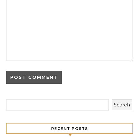
Search
RECENT POSTS