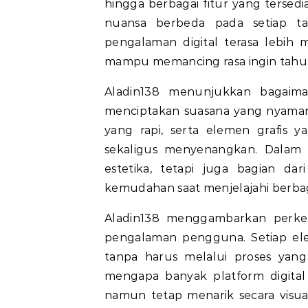
hingga berbagai fitur yang terse
nuansa berbeda pada setiap ta
pengalaman digital terasa lebih
mampu memancing rasa ingin tahu
Aladin138 menunjukkan bagaima
menciptakan suasana yang nyaman
yang rapi, serta elemen grafis 
sekaligus menyenangkan. Dalam d
estetika, tetapi juga bagian d
kemudahan saat menjelajahi berbaga
Aladin138 menggambarkan perke
pengalaman pengguna. Setiap el
tanpa harus melalui proses yang
mengapa banyak platform digita
namun tetap menarik secara visual