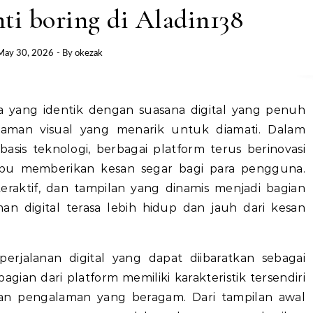
ti boring di Aladin138
May 30, 2026
- By
okezak
 yang identik dengan suasana digital yang penuh
aman visual yang menarik untuk diamati. Dalam
sis teknologi, berbagai platform terus berinovasi
u memberikan kesan segar bagi para pengguna.
teraktif, dan tampilan yang dinamis menjadi bagian
 digital terasa lebih hidup dan jauh dari kesan
erjalanan digital yang dapat diibaratkan sebagai
gian dari platform memiliki karakteristik tersendiri
an pengalaman yang beragam. Dari tampilan awal